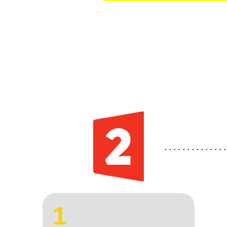
.............
1