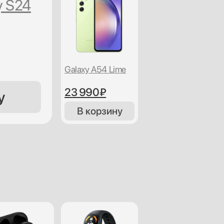
y S24
Galaxy A54 Lime
23 990₽
у
В корзину