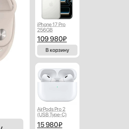
iPhone 17 Pro
256GB
109 980₽
В корзину
AirPods Pro 2
(USB Type-C)
15 980₽
у