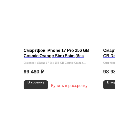
Смартфон iPhone 17 Pro 256 GB
Смарт
Cosmic Orange Sim+Esim (без
GB De
Rustore)
Смартфон iPhone 17 Pro 256 GB Cosmic Orange
Смартфон
Sim+Esim (без Rustore)
(без Rust
99 480
₽
98 9
В корзину
В ко
Купить в рассрочку