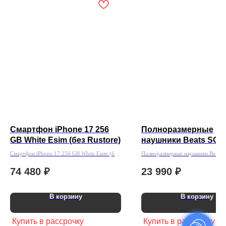
Смартфон iPhone 17 256
Полноразмерные
GB White Esim (без Rustore)
наушники Beats SOL
Wireless MX432PA/A
Смартфон iPhone 17 256 GB White Esim (без
Полноразмерные наушники Beats 
Черный
Rustore)
Wireless MX432PA/A Черный
74 480
₽
23 990
₽
В корзину
В корзину
Купить в рассрочку
Купить в рассрочку