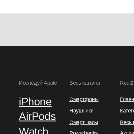
Исследуй Apple
Весь каталог
Real2
iPhone
Смартфоны
Глав
Наушники
Катег
AirPods
Смарт-часы
Весь 
Watch
Powerbanks
Акци