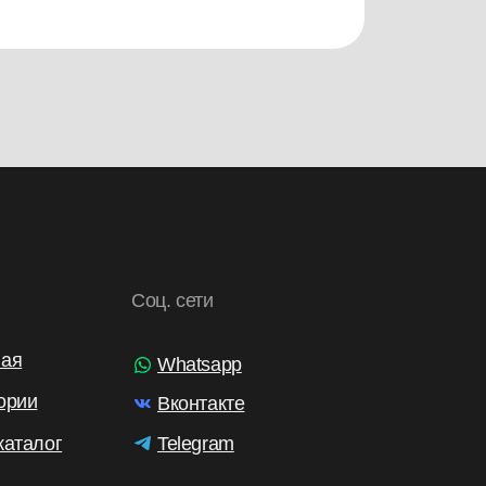
Соц. сети
ная
Whatsapp
ории
Вконтакте
каталог
Telegram
и