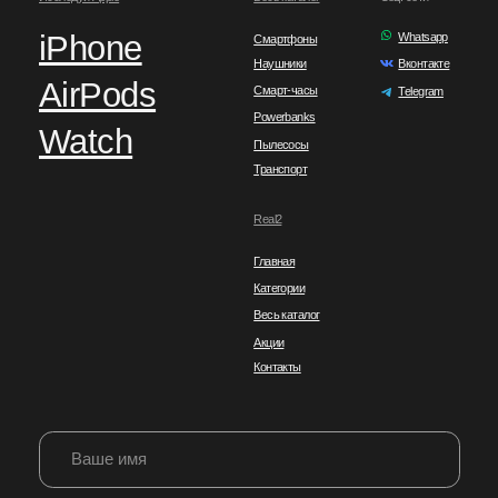
Политика конфиденциальности
ИП Якубова Джамиля Мурадовна
ИНН: 057300115656
ОГРНИП: 324050000087516
Instagram (принадлежит компании
Юридический адрес: Республика
Meta, признанной экстремистской
Дагестан, город Махачкала
организацией на территории РФ)
*