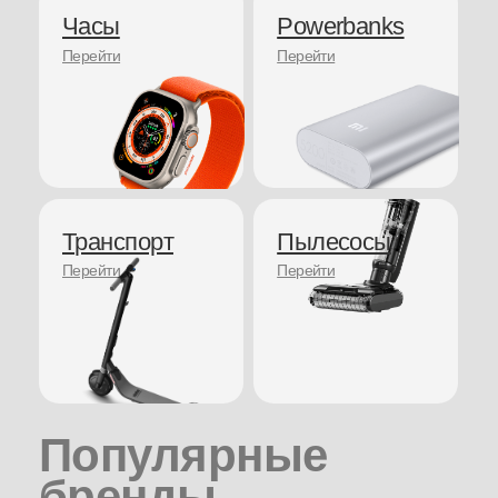
Популярные
бренды
8 (8722) 55-51- 51
Store@real2.ru
Исследуй Apple
Весь каталог
Соц. сети
iPhone
Whatsapp
Смартфоны
Наушники
Вконтакте
AirPods
Смарт-часы
Telegram