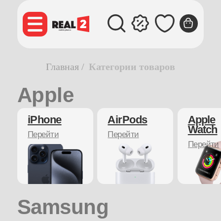
Apple
Главная
/
Категории товаров
iPhone
AirPods
Apple
Watch
Перейти
Перейти
Перейти
Apple
Перейт
Samsung
Galaxy S
Galaxy A
JBL
Galaxy
Watch
Перейти
Перейти
Перейти
Перейти