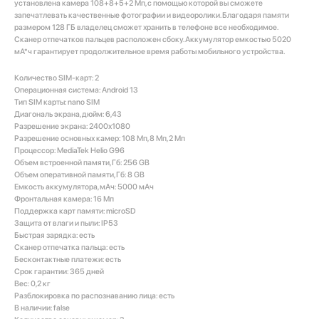
установлена камера 108+8+5+2 Мп, с помощью которой вы сможете
запечатлевать качественные фотографии и видеоролики. Благодаря памяти
размером 128 ГБ владелец сможет хранить в телефоне все необходимое.
Сканер отпечатков пальцев расположен сбоку. Аккумулятор емкостью 5020
мА*ч гарантирует продолжительное время работы мобильного устройства.
Количество SIM-карт: 2
Операционная система: Android 13
Тип SIM карты: nano SIM
Диагональ экрана, дюйм: 6,43
Разрешение экрана: 2400x1080
Разрешение основных камер: 108 Мп, 8 Мп, 2 Мп
Процессор: MediaTek Helio G96
Объем встроенной памяти, Гб: 256 GB
Объем оперативной памяти, Гб: 8 GB
Емкость аккумулятора, мАч: 5000 мАч
Фронтальная камера: 16 Мп
Поддержка карт памяти: microSD
Защита от влаги и пыли: IP53
Быстрая зарядка: есть
Сканер отпечатка пальца: есть
Бесконтактные платежи: есть
Срок гарантии: 365 дней
Вес: 0,2 кг
Разблокировка по распознаванию лица: есть
В наличии: false