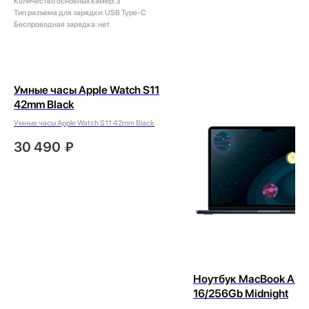
Количество основных камер: 3
Тип разъема для зарядки: USB Type-C
Беспроводная зарядка: нет
Умные часы Apple Watch S11
42mm Black
Умные часы Apple Watch S11 42mm Black
30 490
₽
Ноутбук MacBook Air 
16/256Gb Midnight