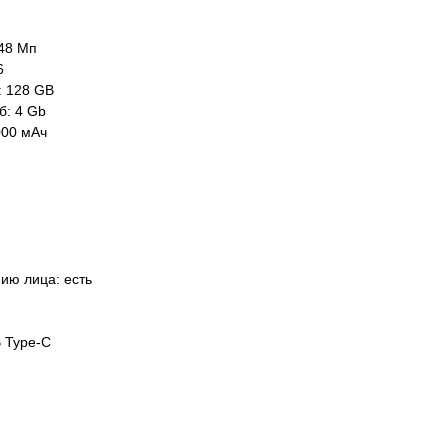
48 Мп
6
: 128 GB
б: 4 Gb
000 мАч
ию лица: есть
 Type-C