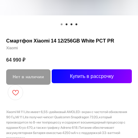
Смартфон Xiaomi 14 12/256GB White РСТ PR
Xiaomi
64 990
₽
Купить в рассрочку
Нет в наличии
Xiaomi Mi 11 Lite имеет 6,55-дюймовый AMOLED-экран с частотой обновления
90 Гц. Mi 11 Lite получил чипсет Qualcomm Snapdragon 732G, который
производится по 8-нм техпроцессу и содержит восьмиядерный процессор с
ядрами Kryo 470, а также графику Adreno 618. Питание обеспечивает
аккумуляторная батарея емкостью 4250 мА·ч с поддержкой 33-ваттной