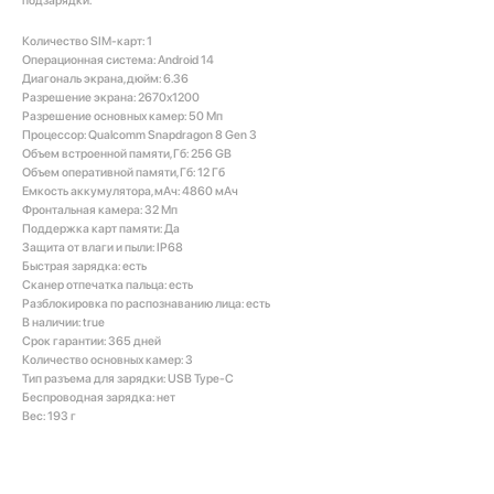
подзарядки.
Количество SIM-карт: 1
Операционная система: Android 14
Диагональ экрана, дюйм: 6.36
Разрешение экрана: 2670x1200
Разрешение основных камер: 50 Мп
Процессор: Qualcomm Snapdragon 8 Gen 3
Объем встроенной памяти, Гб: 256 GB
Объем оперативной памяти, Гб: 12 Гб
Емкость аккумулятора, мАч: 4860 мАч
Фронтальная камера: 32 Мп
Поддержка карт памяти: Да
Защита от влаги и пыли: IP68
Быстрая зарядка: есть
Сканер отпечатка пальца: есть
Разблокировка по распознаванию лица: есть
В наличии: true
Срок гарантии: 365 дней
Количество основных камер: 3
Тип разъема для зарядки: USB Type-C
Беспроводная зарядка: нет
Вес: 193 г