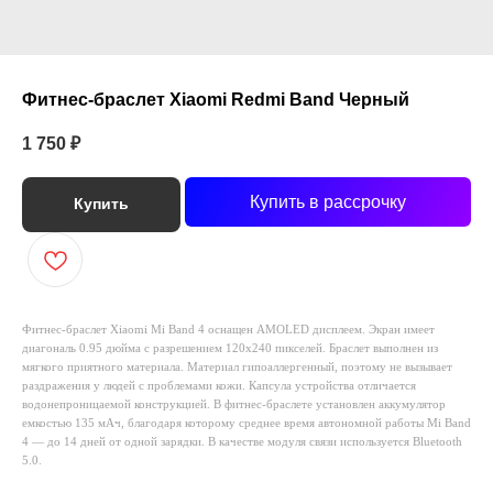
Фитнес-браслет Xiaomi Redmi Band Черный
1 750
₽
Купить в рассрочку
Купить
Фитнес-браслет Xiaomi Mi Band 4 оснащен AMOLED дисплеем. Экран имеет
диагональ 0.95 дюйма с разрешением 120x240 пикселей. Браслет выполнен из
мягкого приятного материала. Материал гипоаллергенный, поэтому не вызывает
раздражения у людей с проблемами кожи. Капсула устройства отличается
водонепроницаемой конструкцией. В фитнес-браслете установлен аккумулятор
емкостью 135 мАч, благодаря которому среднее время автономной работы Mi Band
4 — до 14 дней от одной зарядки. В качестве модуля связи используется Bluetooth
5.0.