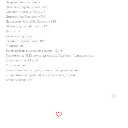
Операционная система: -
Диагональ экрана, дюйм: 1.08
Разрешение экрана: 220х128
Интерфейсы: Bluetooth v 5.0
Процессор: MediaTek Dimensity 920
Объем встроенной памяти, Гб: -
Датчики: -
Аккумулятор: есть
Защита от влаги и пыли: IP68
Мониторинг: -
Время работы в активном режиме: 120 ч
Уведомления: SMS, почта, календарь, Facebook, Twitter, погода
Срок гарантии: 14 дней
Микрофон: нет
Телефонные звонки: уведомление о входящем звонке
Совместимые операционные системы: iOS, Android
Время зарядки: 2 ч