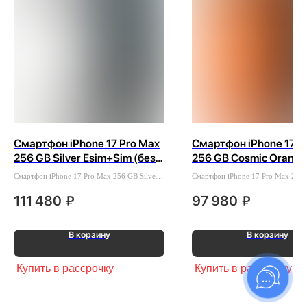
Смартфон iPhone 17 Pro Max
Смартфон iPhone 17 P
256 GB Silver Esim+Sim (без
256 GB Cosmic Orange
Rustore)
(без Rustore)
Смартфон iPhone 17 Pro Max 256 GB Silver
Смартфон iPhone 17 Pro Max 256
Esim+Sim (без Rustore)
Orange Esim (без Rustore)
111 480
₽
97 980
₽
В корзину
В корзину
Купить в рассрочку
Купить в рассрочку