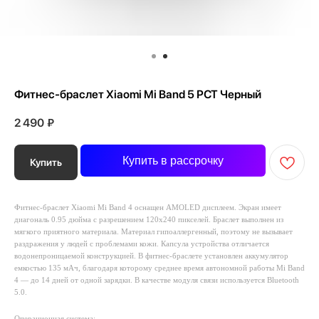
Фитнес-браслет Xiaomi Mi Band 5 РСТ Черный
2 490
₽
Купить в рассрочку
Купить
Фитнес-браслет Xiaomi Mi Band 4 оснащен AMOLED дисплеем. Экран имеет
диагональ 0.95 дюйма с разрешением 120x240 пикселей. Браслет выполнен из
мягкого приятного материала. Материал гипоаллергенный, поэтому не вызывает
раздражения у людей с проблемами кожи. Капсула устройства отличается
водонепроницаемой конструкцией. В фитнес-браслете установлен аккумулятор
емкостью 135 мАч, благодаря которому среднее время автономной работы Mi Band
4 — до 14 дней от одной зарядки. В качестве модуля связи используется Bluetooth
5.0.
Операционная система: -