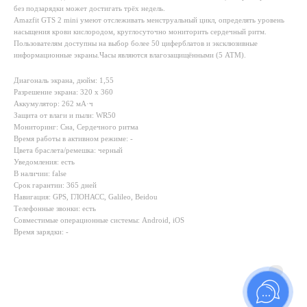
без подзарядки может достигать трёх недель.
Amazfit GTS 2 mini умеют отслеживать менструальный цикл, определять уровень
насыщения крови кислородом, круглосуточно мониторить сердечный ритм.
Пользователям доступны на выбор более 50 циферблатов и эксклюзивные
информационные экраны.Часы являются влагозащищёнными (5 ATM).
Диагональ экрана, дюйм: 1,55
Разрешение экрана: 320 х 360
Аккумулятор: 262 мА·ч
Защита от влаги и пыли: WR50
Мониторинг: Сна, Сердечного ритма
Время работы в активном режиме: -
Цвета браслета/ремешка: черный
Уведомления: есть
В наличии: false
Срок гарантии: 365 дней
Навигация: GPS, ГЛОНАСС, Galileo, Beidou
Телефонные звонки: есть
Совместимые операционные системы: Android, iOS
Время зарядки: -