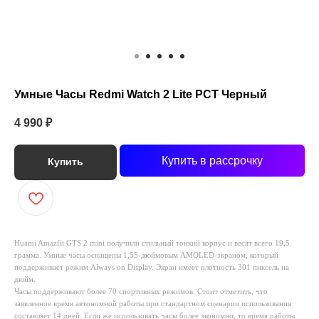
Умные Часы Redmi Watch 2 Lite РСТ Черный
4 990
₽
Купить в рассрочку
Купить
Huami Amazfit GTS 2 mini получили стильный тонкий корпус и весят всего 19,5
грамма. Умные часы оснащены 1,55-дюймовым AMOLED-экраном, который
поддерживает режим Always on Display. Экран имеет плотность 301 пиксель на
дюйм.
Часы поддерживают более 70 спортивных режимов. Стоит отметить, что
заявленное время автономной работы при стандартном сценарии использования
составляет 14 дней. Если же использовать часы более экономно, то время работы