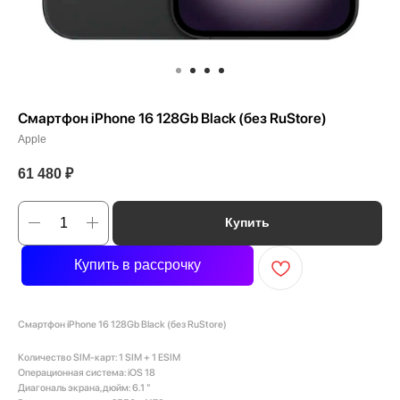
Смартфон iPhone 16 128Gb Black (без RuStore)
Apple
61 480
₽
Купить
Купить в рассрочку
Смартфон iPhone 16 128Gb Black (без RuStore)
Количество SIM-карт: 1 SIM + 1 ESIM
Операционная система: iOS 18
Диагональ экрана, дюйм: 6.1 "