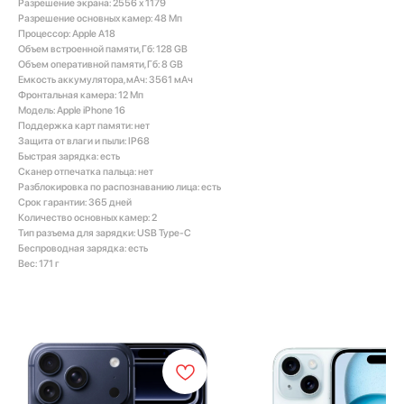
Разрешение экрана: 2556 х 1179
Разрешение основных камер: 48 Мп
Процессор: Apple A18
Объем встроенной памяти, Гб: 128 GB
Объем оперативной памяти, Гб: 8 GB
Емкость аккумулятора, мАч: 3561 мАч
Фронтальная камера: 12 Мп
Модель: Apple iPhone 16
Поддержка карт памяти: нет
Защита от влаги и пыли: IP68
Быстрая зарядка: есть
Сканер отпечатка пальца: нет
Разблокировка по распознаванию лица: есть
Срок гарантии: 365 дней
Количество основных камер: 2
Тип разъема для зарядки: USB Type-C
Беспроводная зарядка: есть
Вес: 171 г