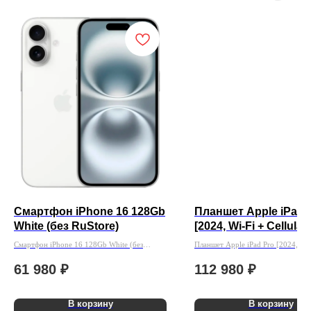
Смартфон iPhone 16 128Gb
Планшет Apple iPad 
White (без RuStore)
[2024, Wi-Fi + Cellular
256Gb Черный
Смартфон iPhone 16 128Gb White (без
Планшет Apple iPad Pro [2024, Wi-
RuStore)
Cellular] 13" 256Gb Черный
61 980
₽
112 980
₽
В корзину
В корзину