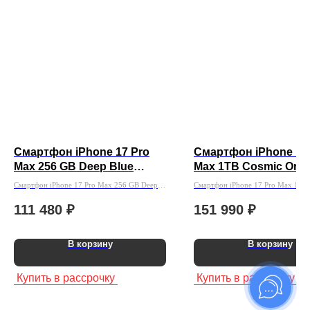
Смартфон iPhone 17 Pro
Смартфон iPhone 17
Max 256 GB Deep Blue
Max 1TB Cosmic Ora
Esim+Sim (без Rustore)
Esim (без Ru Store)
Смартфон iPhone 17 Pro Max 256 GB Deep
Смартфон iPhone 17 Pro Max 1TB
Blue Esim+Sim (без Rustore)
Orange Esim (без Ru Store)
111 480
₽
151 990
₽
В корзину
В корзину
Купить в рассрочку
Купить в рассрочку