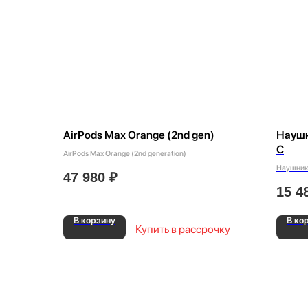
AirPods Max Orange (2nd gen)
Наушн
C
AirPods Max Orange (2nd generation)
Наушники
47 980
₽
15 4
В корзину
В ко
Купить в рассрочку