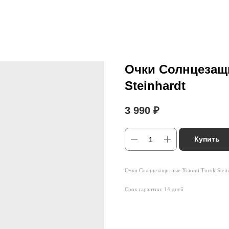
Очки Солнцезащи
Steinhardt
3 990
₽
Купить
Очки Солнцезащитные Xiaomi Turok Stein
Срок гарантии: 14 дней