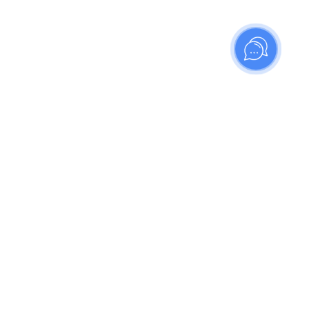
56Gb Blue
Смартфон iPhone 13 128Gb
Starlight (без RuStore)
RuStore)
Смартфон iPhone 13 128Gb Starlight
40 980
₽
В корзину
рассрочку
Купить в рассрочку