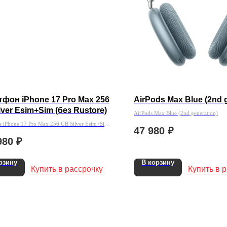
фон iPhone 17 Pro Max 256
AirPods Max Blue (2nd 
lver Esim+Sim (без Rustore)
AirPods Max Blue (2nd generation)
 iPhone 17 Pro Max 256 GB Silver Esim+Sim
47 980
₽
ore)
980
₽
рзину
В корзину
Купить в рассрочку
Купить в 