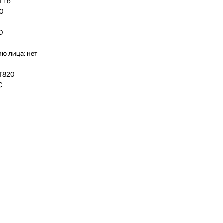
1 Гб
00
SD
ю лица: нет
-T820
C