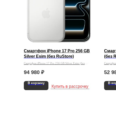
Смартфон iPhone 17 Pro 256 GB
Смарт
Silver Esim (без RuStore)
(без 
Смартфон iPhone 17 Pro 256 GB Silver Esim (без
Смартфон
RuStore)
94 980
₽
52 9
В корзину
В ко
Купить в рассрочку