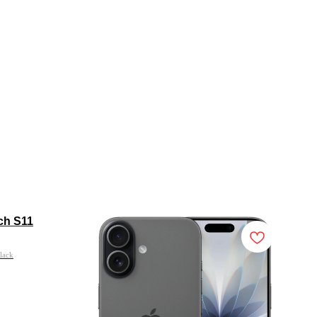
ch S11
lack