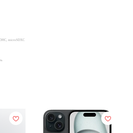
oSDHC, microSDXC
ть