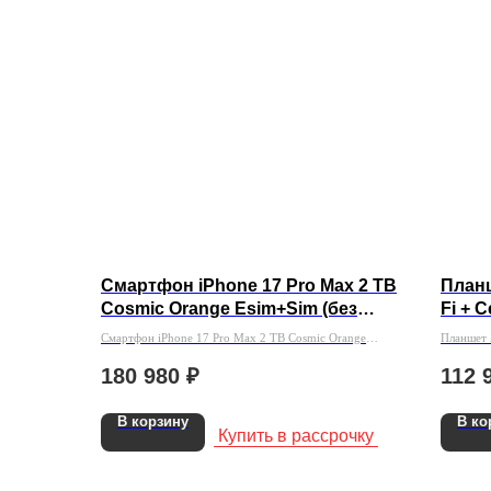
Смартфон iPhone 17 Pro Max 2 TB
Планш
Cosmic Orange Esim+Sim (без
Fi + 
RuStore)
Смартфон iPhone 17 Pro Max 2 TB Cosmic Orange
Планшет A
Esim+Sim (без RuStore)
256Gb Ч
180 980
₽
112 
В корзину
В ко
Купить в рассрочку