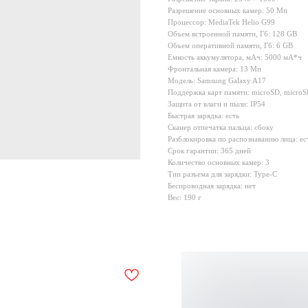
Разрешение основных камер: 50 Мп
Процессор: MediaTek Helio G99
Объем встроенной памяти, Гб: 128 GB
Объем оперативной памяти, Гб: 6 GB
Емкость аккумулятора, мАч: 5000 мА*ч
Фронтальная камера: 13 Мп
Модель: Samsung Galaxy A17
Поддержка карт памяти: microSD, micr
Защита от влаги и пыли: IP54
Быстрая зарядка: есть
Сканер отпечатка пальца: сбоку
Разблокировка по распознаванию лица: ес
Срок гарантии: 365 дней
Количество основных камер: 3
Тип разъема для зарядки: Type-C
Беспроводная зарядка: нет
Вес: 190 г