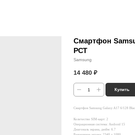
Смартфон Samsun
РСТ
Samsung
14 480
₽
Купить
Смартфон Samsung Galaxy A17 6/128 Bla
Количество SIM-карт: 2
Операционная система: Android 15
Диагональ экрана, дюйм: 6.7
Разрешение экрана: 2340 × 1080