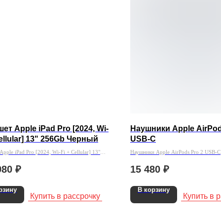
ет Apple iPad Pro [2024, Wi-
Наушники Apple AirPod
Cellular] 13" 256Gb Черный
USB-C
pple iPad Pro [2024, Wi-Fi + Cellular] 13"
Наушники Apple AirPods Pro 2 USB-C
ерный
980
₽
15 480
₽
рзину
В корзину
Купить в рассрочку
Купить в 