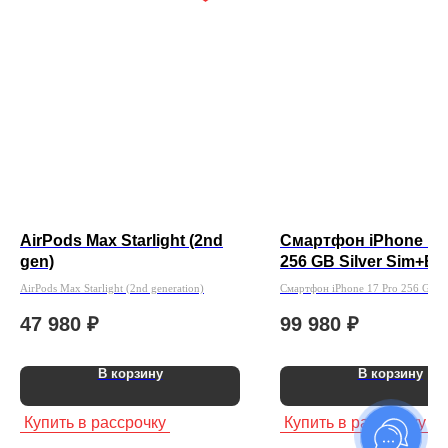
AirPods Max Starlight (2nd
Смартфон iPhone 17
gen)
256 GB Silver Sim+Esi
без Rustore )
AirPods Max Starlight (2nd generation)
Смартфон iPhone 17 Pro 256 GB Si
Sim+Esim ( без Rustore )
47 980
₽
99 980
₽
В корзину
В корзину
Купить в рассрочку
Купить в рассрочку