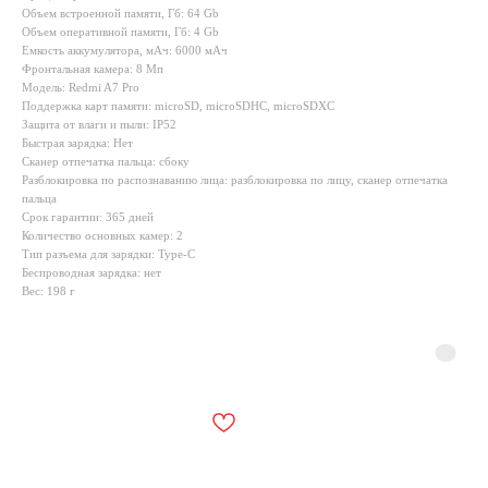
Объем встроенной памяти, Гб: 64 Gb
Объем оперативной памяти, Гб: 4 Gb
Емкость аккумулятора, мАч: 6000 мАч
Фронтальная камера: 8 Мп
Модель: Redmi A7 Pro
Поддержка карт памяти: microSD, microSDHC, microSDXC
Защита от влаги и пыли: IP52
Быстрая зарядка: Нет
Сканер отпечатка пальца: сбоку
Разблокировка по распознаванию лица: разблокировка по лицу, сканер отпечатка
пальца
Срок гарантии: 365 дней
Количество основных камер: 2
Тип разъема для зарядки: Type-C
Беспроводная зарядка: нет
Вес: 198 г