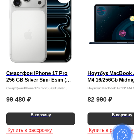
Смартфон iPhone 17 Pro
Ноутбук MacBook Air
256 GB Silver Sim+Esim (
M4 16/256Gb Midnight
без Rustore )
Смартфон iPhone 17 Pro 256 GB Silver
Ноутбук MacBook Air 13" M4 16/
Sim+Esim ( без Rustore )
Midnight
99 480
₽
82 990
₽
В корзину
В корзину
Купить в рассрочку
Купить в рассрочку