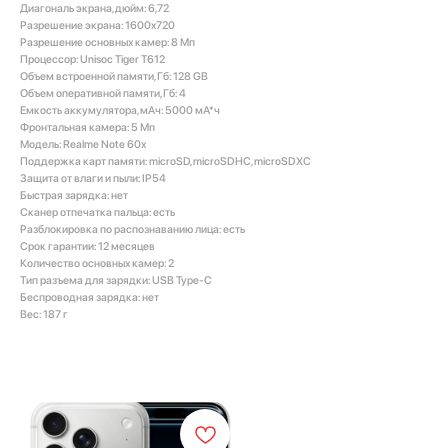
Диагональ экрана, дюйм: 6,72
Разрешение экрана: 1600x720
Разрешение основных камер: 8 Мп
Процессор: Unisoc Tiger T612
Объем встроенной памяти, Гб: 128 GB
Объем оперативной памяти, Гб: 4
Емкость аккумулятора, мАч: 5000 мА*ч
Фронтальная камера: 5 Мп
Модель: Realme Note 60х
Поддержка карт памяти: microSD, microSDHC, microSDXC
Защита от влаги и пыли: IP54
Быстрая зарядка: нет
Сканер отпечатка пальца: есть
Разблокировка по распознаванию лица: есть
Срок гарантии: 12 месяцев
Количество основных камер: 2
Тип разъема для зарядки: USB Type-C
Беспроводная зарядка: нет
Вес: 187 г