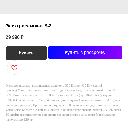
Электросамокат S-2
29 990
₽
Купить в рассрочку
Купить
Электродвигатель: номинальная мощность 350 Вт или 400 Вт (задний
привод).Максимальная скорость: от 25 до 35 км/ч.Аккумулятор: литий-ионный,
36V. Емкость варьируется от 7.8 Ач (в версии S2 Pro) до 10–11 Ач (в версии
S2/G30).Запас хода: от 25 до 40 км на одном заряде (зависит от емкости АКБ, веса
райдера и рельефа).Время полной зарядки: 5–8 часов от стандартного зарядного
устройства.Колеса: 8.5 или 10 дюймов (в большинстве свежих версий G30 ставятся
10-дюймовые пневматические шины для лучшей проходимости).Максимальная
нагрузка: до 120 кг.