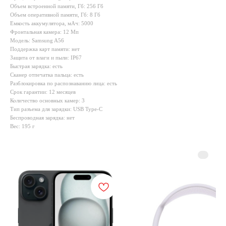
Объем встроенной памяти, Гб: 256 Гб
Объем оперативной памяти, Гб: 8 Гб
Емкость аккумулятора, мАч: 5000
Фронтальная камера: 12 Мп
Модель: Samsung A56
Поддержка карт памяти: нет
Защита от влаги и пыли: IP67
Быстрая зарядка: есть
Сканер отпечатка пальца: есть
Разблокировка по распознаванию лица: есть
Срок гарантии: 12 месяцев
Количество основных камер: 3
Тип разъема для зарядки: USB Type-C
Беспроводная зарядка: нет
Вес: 195 г