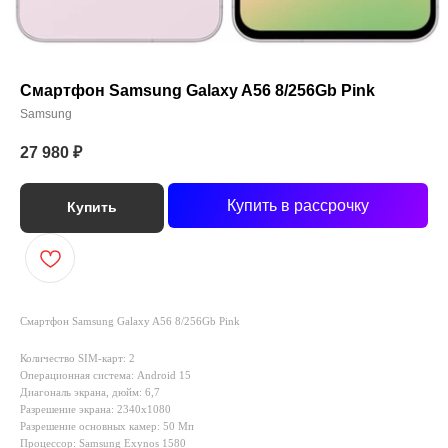
Смартфон Samsung Galaxy A56 8/256Gb Pink
Samsung
27 980
₽
Купить в рассрочку
Купить
Смартфон Samsung Galaxy A56 8/256Gb Pink
Количество SIM-карт: 2
Операционная система: Android 15
Диагональ экрана, дюйм: 6,7
Разрешение экрана: 2340x1080
Разрешение основных камер: 50 Мп
Процессор: Samsung Exynos 1580