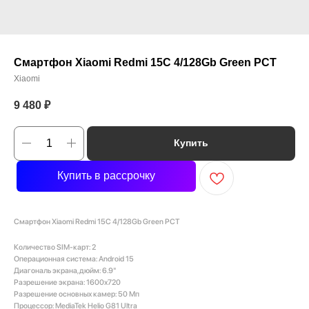
Смартфон Xiaomi Redmi 15C 4/128Gb Green РСТ
Xiaomi
9 480
₽
Купить
Купить в рассрочку
Смартфон Xiaomi Redmi 15C 4/128Gb Green РСТ
Количество SIM-карт: 2
Операционная система: Android 15
Диагональ экрана, дюйм: 6.9"
Разрешение экрана: 1600x720
Разрешение основных камер: 50 Мп
Процессор: MediaTek Helio G81 Ultra