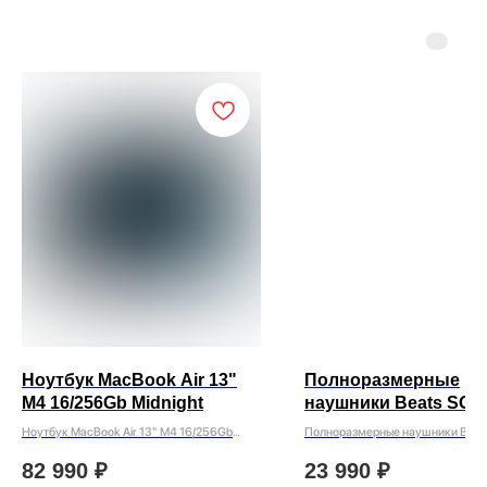
Ноутбук MacBook Air 13"
Полноразмерные
M4 16/256Gb Midnight
наушники Beats SOL
Wireless MX432PA/A
Ноутбук MacBook Air 13" M4 16/256Gb
Полноразмерные наушники Beat
Черный
Midnight
Wireless MX432PA/A Черный
82 990
₽
23 990
₽