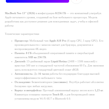
MacBook Neo 13" (2026)
в конфигурации
8/256 ГБ
— это компактный ультрабук
Apple начального уровня, созданный на базе мобильного процессора. Модель
разработана как доступное решение для повседневных задач, учебы и офисной
работы
Технические характеристики
Процессор:
Мобильный чип
Apple A18 Pro
(6 ядер CPU, 5 ядер GPU). Его
производительности с запасом хватает для браузера, документов и
воспроизведения 4K-видео.
Память:
8 ГБ
объединенной оперативной памяти и сверхбыстрый
накопитель
SSD на 256 ГБ
.
Дисплей:
13-дюймовый экран
Liquid Retina
(2408 × 1506 пикселей) с
яркостью 500 нит и стандартной частотой обновления 60 Гц. Для экономии
здесь используется стандартный цветовой охват sRGB.
Автономность:
До
16 часов
работы без подзарядки благодаря высокой
энергоэффективности мобильного чипа.
Охлаждение:
Безвентиляторное (
пассивное
). Ноутбук работает абсолютно
бесшумно при любых нагрузках.
Корпус и интерфейсы:
Прочный алюминиевый корпус весом всего
1,23 кг
.
Клавиатура оснащена сканером
Touch ID
, а для беспроводной связи
установлены модули Wi-Fi 6E/7 и Bluetooth 6.0.