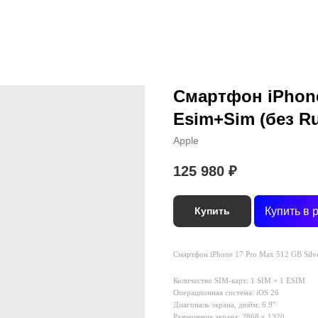
Смартфон iPhone 
Esim+Sim (без Ru
Apple
125 980
₽
Купить в 
Купить
Смартфон iPhone 17 Pro Max 512 GB Silve
Количество SIM-карт: 1 SIM + 1 ESIM
Операционная система: iOS 26
Диагональ экрана, дюйм: 6.9"
Разрешение экрана: 2868 х 1320