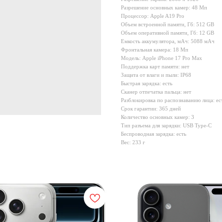
Разрешение основных камер: 48 Мп
Процессор: Apple A19 Pro
Объем встроенной памяти, Гб: 512 GB
Объем оперативной памяти, Гб: 12 GB
Емкость аккумулятора, мАч: 5088 мАч
Фронтальная камера: 18 Мп
Модель: Apple iPhone 17 Pro Max
Поддержка карт памяти: нет
Защита от влаги и пыли: IP68
Быстрая зарядка: есть
Сканер отпечатка пальца: нет
Разблокировка по распознаванию лица: ес
Срок гарантии: 365 дней
Количество основных камер: 3
Тип разъема для зарядки: USB Type-C
Беспроводная зарядка: есть
Вес: 233 г