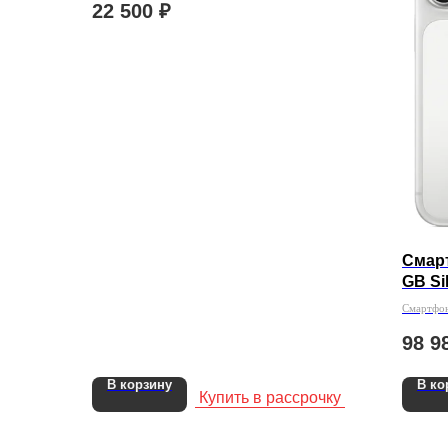
22 500
₽
Смарт
GB Si
Смартфон
Rustore)
98 9
В корзину
В ко
Купить в рассрочку