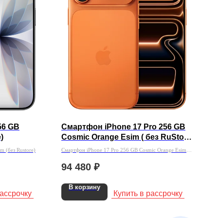
56 GB
Смартфон iPhone 17 Pro 256 GB
)
Cosmic Orange Esim ( без RuStore
)
m (без Rustore)
Смартфон iPhone 17 Pro 256 GB Cosmic Orange Esim (
без RuStore )
94 480
₽
В корзину
рассрочку
Купить в рассрочку