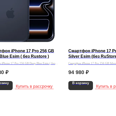
фон iPhone 17 Pro 256 GB
Смартфон iPhone 17 P
Blue Esim ( без Rustore )
Silver Esim (без RuStor
 iPhone 17 Pro 256 GB Deep Blue Esim ( без
Смартфон iPhone 17 Pro 256 GB Silver
RuStore)
80
₽
94 980
₽
рзину
В корзину
Купить в рассрочку
Купить в 