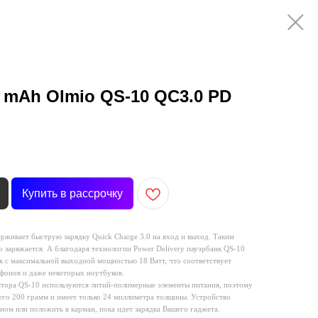
 mAh Olmio QS-10 QC3.0 PD
Купить в рассрочку
живает быструю зарядку Quick Charge 3.0 на вход и выход. Таким
 заряжается. А благодаря технологии Power Delivery пауэрбанк QS-10
ок с максимальной выходной мощностью 18 Ватт, что соответствует
онов и даже некоторых ноутбуков.
ятора QS-10 используются литий-полимерные элементы питания, поэтому
сего 200 грамм и имеет только 24 миллиметра толщины. Устройство
ном или положить в карман, пока идет зарядка Вашего гаджета.