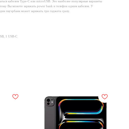
ться кабелем Type-C или microUSB. Это наиболее популярные варианты
тому Вы можете заряжать power bank и телефон одним кабелем. У
дин пауэрбанк может заряжать три гаджета сразу.
USB, 1 USB-C