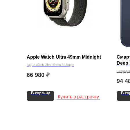
Apple Watch Ultra 49mm Midnight
Смарт
Deep 
Apple Watch Ultra 49mm Midnight
Смартфон
66 980
₽
Rustore )
94 4
В корзину
В ко
Купить в рассрочку