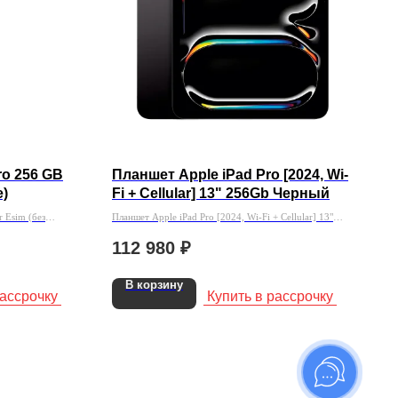
ro 256 GB
Планшет Apple iPad Pro [2024, Wi-
e)
Fi + Cellular] 13" 256Gb Черный
 Esim (без
Планшет Apple iPad Pro [2024, Wi-Fi + Cellular] 13"
256Gb Черный
112 980
₽
В корзину
рассрочку
Купить в рассрочку