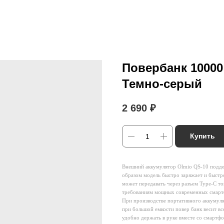
Повербанк 10000
Темно-серый
2 690
₽
Купить
Внешний аккумулятор Olmio QS-10 поддер
образом модель быстро заряжает и быстро
может передавать через разъем Type-C т
требованиям мощных современных смартф
При производстве портативного аккумул
при большой емкости повер банк весит в
удобно держать в руке вместе со смартфо