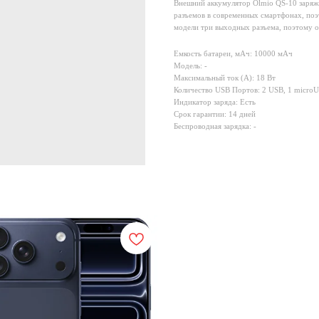
Внешний аккумулятор Olmio QS-10 заряжа
разъемов в современных смартфонах, поэ
модели три выходных разъема, поэтому о
Емкость батареи, мАч: 10000 мАч
Модель: -
Максимальный ток (A): 18 Вт
Количество USB Портов: 2 USB, 1 micro
Индикатор заряда: Есть
Срок гарантии: 14 дней
Беспроводная зарядка: -