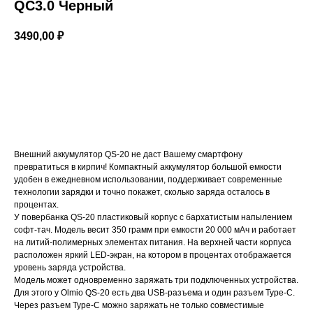
QC3.0 Черный
3490,00
₽
Купить
Внешний аккумулятор QS-20 не даст Вашему смартфону
превратиться в кирпич! Компактный аккумулятор большой емкости
удобен в ежедневном использовании, поддерживает современные
технологии зарядки и точно покажет, сколько заряда осталось в
процентах.
У повербанка QS-20 пластиковый корпус с бархатистым напылением
софт-тач. Модель весит 350 грамм при емкости 20 000 мАч и работает
на литий-полимерных элементах питания. На верхней части корпуса
расположен яркий LED-экран, на котором в процентах отображается
уровень заряда устройства.
Модель может одновременно заряжать три подключенных устройства.
Для этого у Olmio QS-20 есть два USB-разъема и один разъем Type-C.
Через разъем Type-C можно заряжать не только совместимые