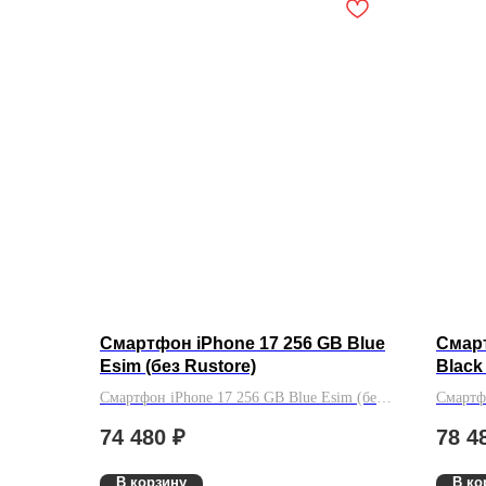
Смартфон iPhone 17 256 GB Blue
Смарт
Esim (без Rustore)
Black
Смартфон iPhone 17 256 GB Blue Esim (без
Смартф
Rustore)
Sim (бе
74 480
₽
78 4
В корзину
В ко