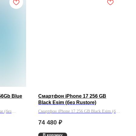
56Gb Blue
Смартфон iPhone 17 256 GB
Black Esim (без Rustore)
e (без
Смартфон iPhone 17 256 GB Black Esim (без
Rustore)
74 480
₽
В корзину