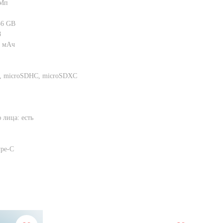
 Мп
56 GB
8
0 мАч
D, microSDHC, microSDXC
 лица: есть
ype-C