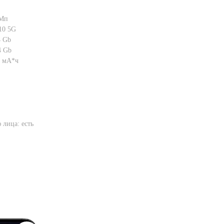
 Мп
10 5G
4 Gb
4 Gb
0 мА*ч
 лица: есть