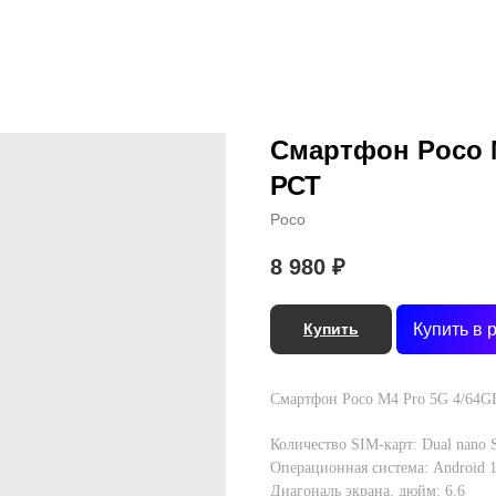
Смартфон Poco M
РСТ
Poco
8 980
₽
Купить в 
Купить
Смартфон Poco M4 Pro 5G 4/64G
Количество SIM-карт: Dual nano
Операционная система: Android 
Диагональ экрана, дюйм: 6.6