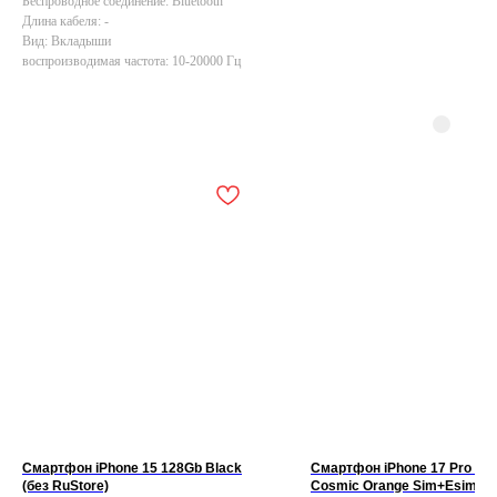
Беспроводное соединение: Bluetooth
Длина кабеля: -
Вид: Вкладыши
воспроизводимая частота: 10-20000 Гц
Смартфон iPhone 15 128Gb Black
Смартфон iPhone 17 Pro 25
(без RuStore)
Cosmic Orange Sim+Esim (б