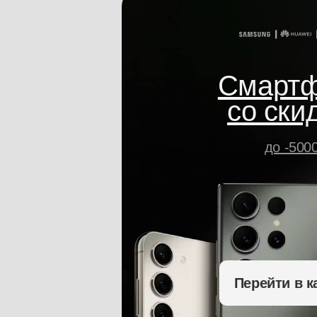
Смарт
со ски
до -500
Перейти в к