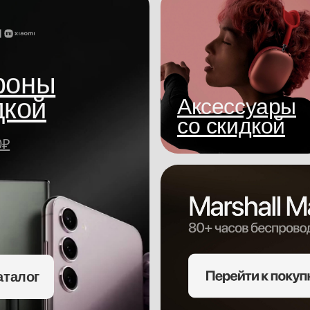
фоны
дкой
Аксессуары
со скидкой
0₽
аталог