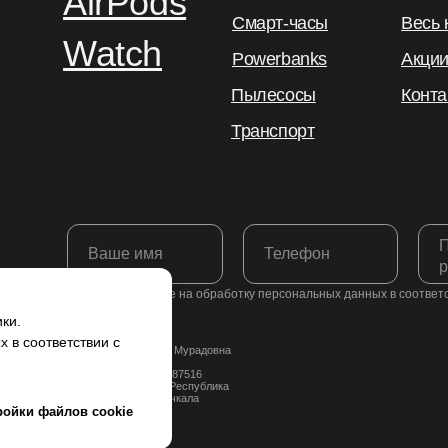
AirPods
Смарт-часы
Весь 
Watch
Powerbanks
Акци
Пылесосы
Конта
Транспорт
Я даю согласие на обработку персональных данных в соответ
ки.
 в соответствии с
ИП Якубова Джамиля Мурадовна
ИНН: 057300115656
ОГРНИП: 324050000087516
Юридический адрес: Республика
Дагестан, город Махачкала
ройки файлов cookie