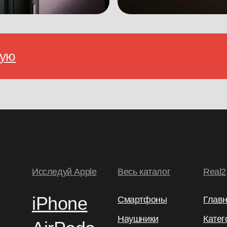
ную
Исследуй Apple
Весь каталог
Real2
iPhone
Смартфоны
Глав
Наушники
Катег