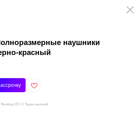
олноразмерные наушники
Черно-красный
рассрочку
Breaking BT-11 Черно-красный
с