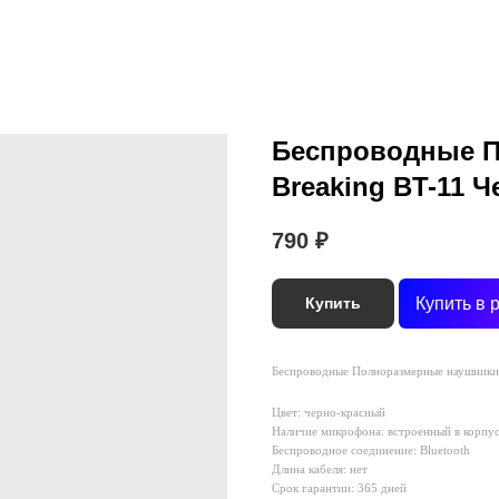
Беспроводные П
Breaking BT-11 
790
₽
Купить в 
Купить
Беспроводные Полноразмерные наушники 
Цвет: черно-красный
Наличие микрофона: встроенный в корпу
Беспроводное соединение: Bluetooth
Длина кабеля: нет
Срок гарантии: 365 дней