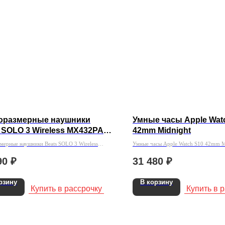
оразмерные наушники
Умные часы Apple Wat
 SOLO 3 Wireless MX432PA/A
42mm Midnight
ый
мерные наушники Beats SOLO 3 Wireless
Умные часы Apple Watch S10 42mm M
/A Черный
90
₽
31 480
₽
рзину
В корзину
Купить в рассрочку
Купить в 