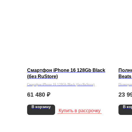
Смартфон iPhone 16 128Gb Black
Полн
(без RuStore)
Beats
Черн
Смартфон iPhone 16 128Gb Black (без RuStore)
Полнораз
MX432PA
61 480
₽
23 9
В корзину
В ко
Купить в рассрочку