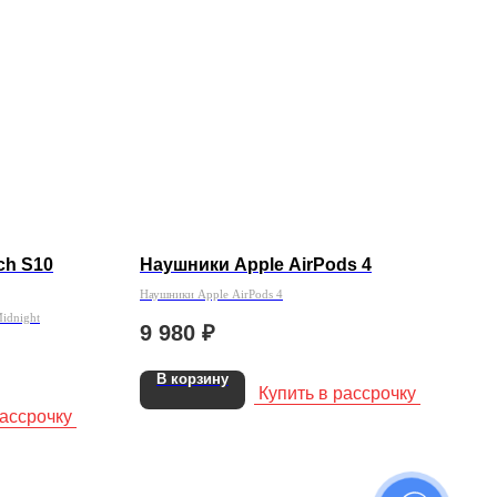
ch S10
Наушники Apple AirPods 4
Наушники Apple AirPods 4
idnight
9 980
₽
В корзину
Купить в рассрочку
рассрочку