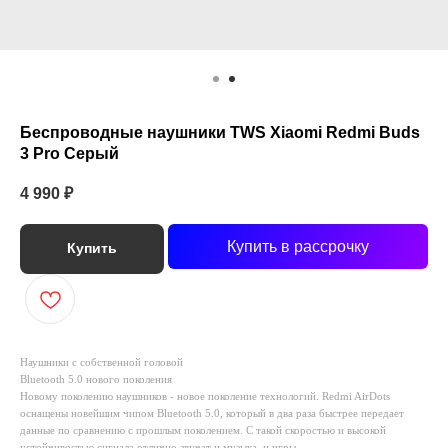
Беспроводные наушники TWS Xiaomi Redmi Buds
3 Pro Серый
4 990
₽
Купить в рассрочку
Купить
Наушники с собственной головой
Bluetooth 5.0 нового поколения
Новому поколению наушников - новое поколение технологий. Redmi AirDots
оснащены новейшим чипом Bluetooth 5.0, который в два раза быстрее передает
данные по сравнению с прошлым поколением. С такой скоростью и высокой
устойчивостью сигнала отлично звучат и музыка, и игры.