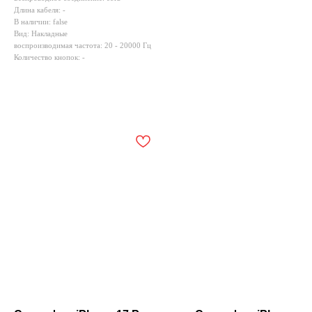
Длина кабеля: -
В наличии: false
Вид: Накладные
воспроизводимая частота: 20 - 20000 Гц
Количество кнопок: -