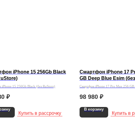
фон iPhone 15 256Gb Black
Смартфон iPhone 17 Pr
RuStore)
GB Deep Blue Esim (без
 iPhone 15 256Gb Black (без RuStore)
Смартфон iPhone 17 Pro Max 256 GB 
(без Rustore)
80
₽
98 980
₽
рзину
В корзину
Купить в рассрочку
Купить в 