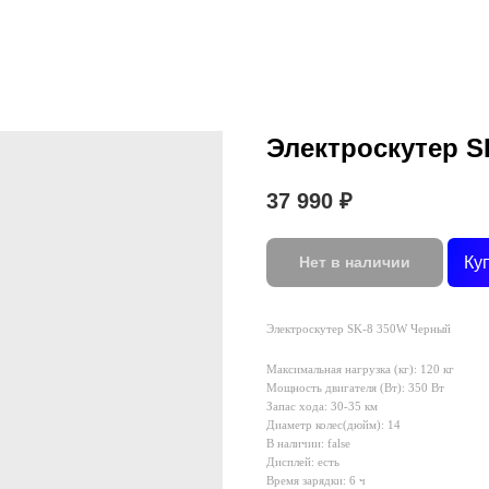
Электроскутер 
37 990
₽
Ку
Нет в наличии
Электроскутер SK-8 350W Черный
Максимальная нагрузка (кг): 120 кг
Мощность двигателя (Вт): 350 Вт
Запас хода: 30-35 км
Диаметр колес(дюйм): 14
В наличии: false
Дисплей: есть
Время зарядки: 6 ч